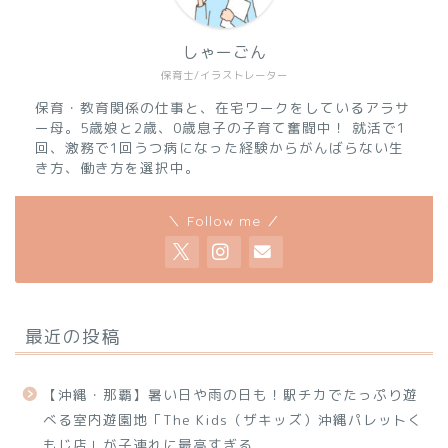
しゃーごん
保育士/イラストレーター
保育・教育関係の仕事と、在宅ワークをしているアラサ
ー母。5歳娘と2歳、0歳息子の子育て奮闘中！ 就活で1
回、激務で1回うつ病になった経験からがんばらない生
き方、働き方を選択中。
＼ Follow me ／
最近の投稿
【沖縄・那覇】暑い日や雨の日も！駅チカでたっぷり遊
べる室内遊園地「The Kids（ザキッズ）沖縄パレットく
もじ店」が子連れに最高すぎる