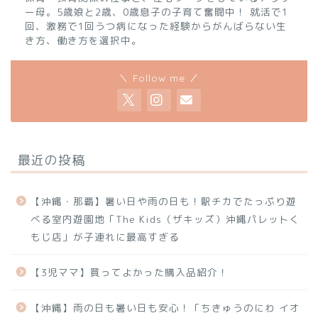
ー母。5歳娘と2歳、0歳息子の子育て奮闘中！ 就活で1
回、激務で1回うつ病になった経験からがんばらない生
き方、働き方を選択中。
＼ Follow me ／
最近の投稿
【沖縄・那覇】暑い日や雨の日も！駅チカでたっぷり遊
べる室内遊園地「The Kids（ザキッズ）沖縄パレットく
もじ店」が子連れに最高すぎる
【3児ママ】買ってよかった購入品紹介！
【沖縄】雨の日も暑い日も安心！「ちきゅうのにわ イオ