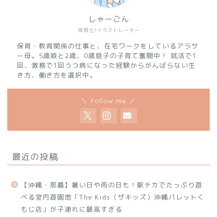
しゃーごん
保育士/イラストレーター
保育・教育関係の仕事と、在宅ワークをしているアラサ
ー母。5歳娘と2歳、0歳息子の子育て奮闘中！ 就活で1
回、激務で1回うつ病になった経験からがんばらない生
き方、働き方を選択中。
＼ Follow me ／
最近の投稿
【沖縄・那覇】暑い日や雨の日も！駅チカでたっぷり遊
べる室内遊園地「The Kids（ザキッズ）沖縄パレットく
もじ店」が子連れに最高すぎる